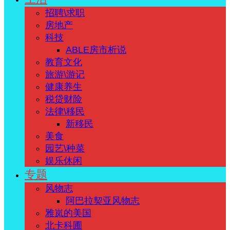
招聘\求职
房地产
科技
ABLE房市析说
教育文化
旅游\游记
健康养生
税贷财险
法律\移民
新移民
美食
园艺\种菜
娱乐休闲
专题
风物志
阿巴拉契亚风物志
雅岚的美国
北卡科圃