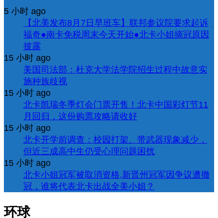
5 小时 ago
【北美发布8月7日早班车】联邦参议院要求起诉
福奇●南卡免税周末今天开始●北卡小姐摘冠原因
披露
15 小时 ago
美国司法部：杜克大学法学院招生过程中故意实
施种族歧视
15 小时 ago
北卡凯瑞冬季灯会门票开售！北卡中国彩灯节11
月回归，这份购票攻略请收好
15 小时 ago
北卡开学前调查：校园打架、带武器现象减少，
但近三成高中生仍受心理问题困扰
15 小时 ago
北卡小姐冠军被取消资格,新晋州冠军因争议遭撤
冠，谁将代表北卡出战全美小姐？
环球