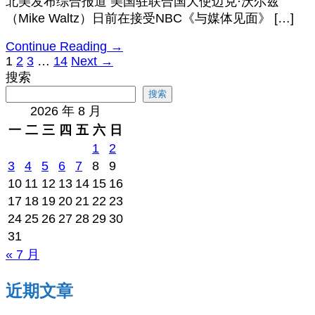
北美发布综合报道 美国驻联合国大使迈克·沃尔兹
（Mike Waltz）日前在接受NBC《与媒体见面》 […]
Continue Reading →
1
2
3
…
14
Next →
搜索
搜索
2026 年 8 月
一
二
三
四
五
六
日
1
2
3
4
5
6
7
8
9
10
11
12
13
14
15
16
17
18
19
20
21
22
23
24
25
26
27
28
29
30
31
« 7 月
近期文章