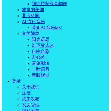
阿巴拉契亚风物志
雅岚的美国
北卡科圃
AI 流行音乐
萱姐AI 音乐MV
文学随笔
阳光语思
灯下故人来
自由色彩
方心苑
苦旅溯洄
一叶扁舟
青眼观世
登录
关于我们
注册
我来发布
发文管理
隐私政策