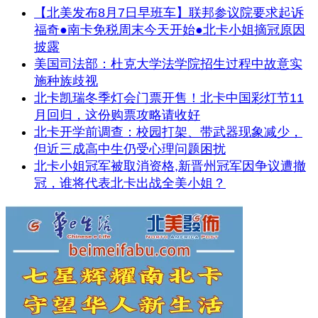
【北美发布8月7日早班车】联邦参议院要求起诉
福奇●南卡免税周末今天开始●北卡小姐摘冠原因
披露
美国司法部：杜克大学法学院招生过程中故意实
施种族歧视
北卡凯瑞冬季灯会门票开售！北卡中国彩灯节11
月回归，这份购票攻略请收好
北卡开学前调查：校园打架、带武器现象减少，
但近三成高中生仍受心理问题困扰
北卡小姐冠军被取消资格,新晋州冠军因争议遭撤
冠，谁将代表北卡出战全美小姐？