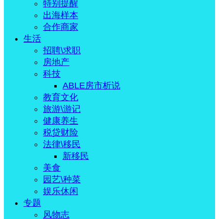
特别提醒
出海样本
合作商家
生活
招聘\求职
房地产
科技
ABLE房市析说
教育文化
旅游\游记
健康养生
税贷财险
法律\移民
新移民
美食
园艺\种菜
娱乐休闲
专题
风物志