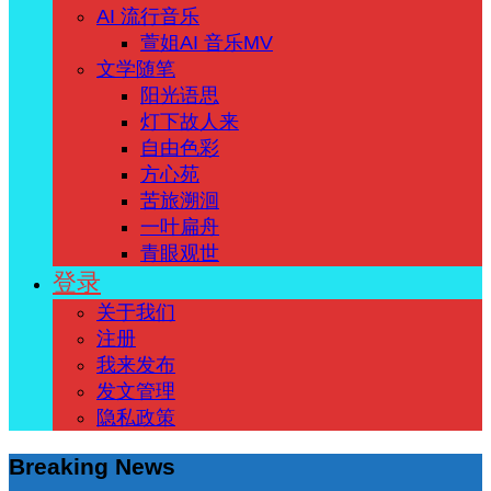
AI 流行音乐
萱姐AI 音乐MV
文学随笔
阳光语思
灯下故人来
自由色彩
方心苑
苦旅溯洄
一叶扁舟
青眼观世
登录
关于我们
注册
我来发布
发文管理
隐私政策
Breaking News